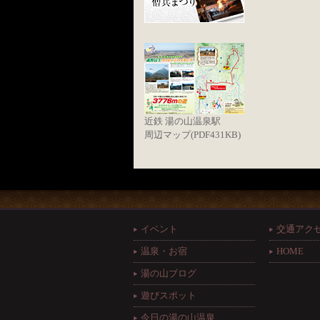
近鉄 湯の山温泉駅
周辺マップ(PDF431KB)
イベント
交通アク
温泉・お宿
HOME
湯の山ブログ
遊びスポット
今日の湯の山温泉