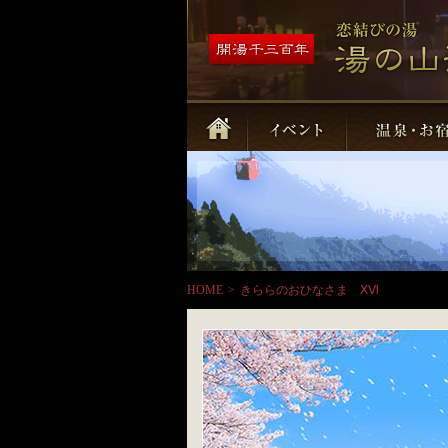
HOME
>
きららのおひなさま ⅩⅥ