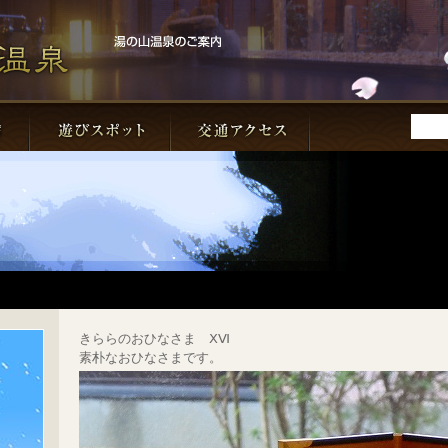
きららのおひなさま ⅩⅥ
素朴なおひなさまです。