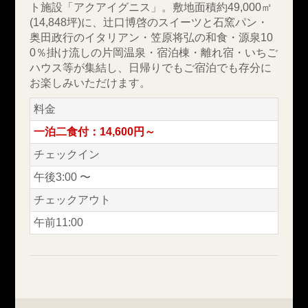
ト施設「アクアイグニス」。敷地面積約49,000㎡
(14,848坪)に、辻口博啓のスイーツと石窯パン・
奥田政行のイタリアン・笠原将弘の和食・源泉10
0％掛け流しの片岡温泉・宿泊棟・離れ宿・いちご
ハウス等が集結し、日帰りでもご宿泊でも存分に
お楽しみいただけます。
料金
一泊二食付：14,600円～
チェックイン
午後3:00 〜
チェックアウト
午前11:00