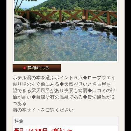
ホテル湯の本を選ぶポイント５点◆ロープウエイ
乗り場のすぐ前にある◆天気が良いと名古屋を一
望できる露天風呂があり夜景も綺麗◆口コミの評
価が高い◆自館所有の温泉である◆貸切風呂が２
つある
湯の本サイトをご覧ください。
料金
平日：14,300円 （税込）〜