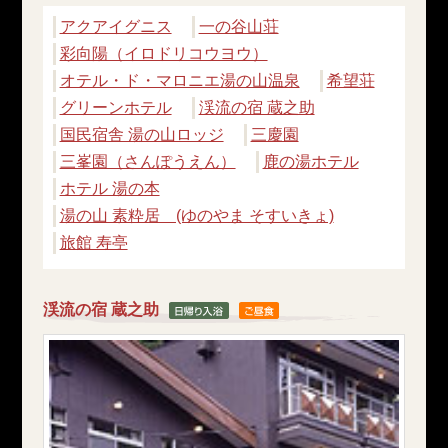
アクアイグニス
一の谷山荘
彩向陽（イロドリコウヨウ）
オテル・ド・マロニエ湯の山温泉
希望荘
グリーンホテル
渓流の宿 蔵之助
国民宿舎 湯の山ロッジ
三慶園
三峯園（さんぽうえん）
鹿の湯ホテル
ホテル 湯の本
湯の山 素粋居 (ゆのやま そすいきょ)
旅館 寿亭
渓流の宿 蔵之助