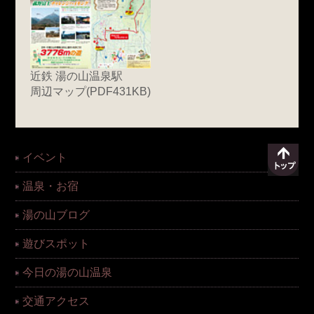
近鉄 湯の山温泉駅
周辺マップ(PDF431KB)
イベント
温泉・お宿
湯の山ブログ
遊びスポット
今日の湯の山温泉
交通アクセス