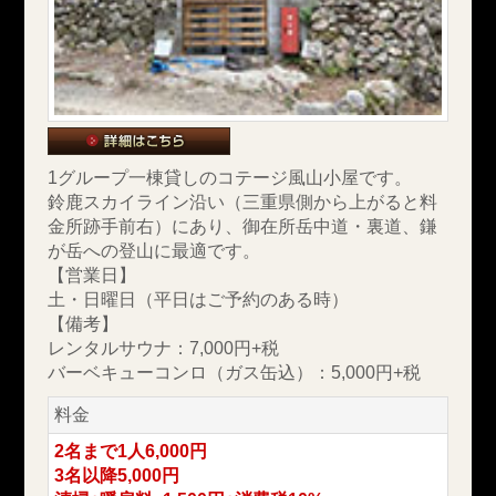
1グループ一棟貸しのコテージ風山小屋です。
鈴鹿スカイライン沿い（三重県側から上がると料
金所跡手前右）にあり、御在所岳中道・裏道、鎌
が岳への登山に最適です。
【営業日】
土・日曜日（平日はご予約のある時）
【備考】
レンタルサウナ：7,000円+税
バーベキューコンロ（ガス缶込）：5,000円+税
料金
2名まで1人6,000円
3名以降5,000円