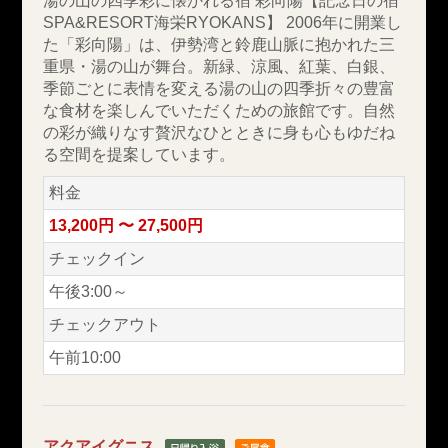
湯の山の四季彩に懐かれる宿 彩向陽【記念日の宿
SPA&RESORT海栄RYOKANS】 2006年に開業し
た「彩向陽」は、伊勢湾と鈴鹿山脈に抱かれた三
重県・湯の山が舞台。新緑、涼風、紅葉、白銀、
季節ごとに表情を変える湯の山の四季折々の豊富
な食材を楽しんでいただくための旅館です。自然
の彩が織りなす贅沢なひとときに身も心もゆだね
る空間を提案しています。
料金
13,200円 〜 27,500円
チェックイン
午後3:00～
チェックアウト
午前10:00
アクアイグニス