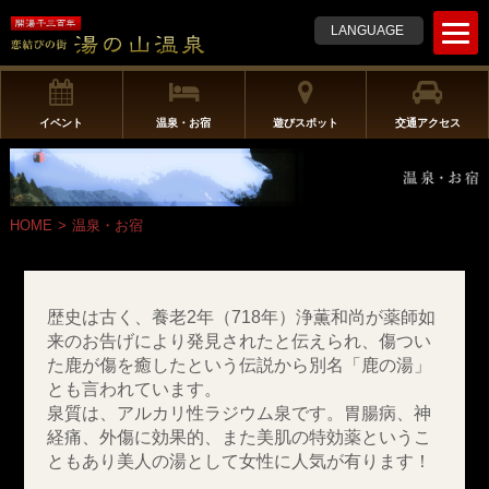
t
LANGUAGE
o
g
g
l
イベント
温泉・お宿
遊びスポット
交通アクセス
e
n
a
v
HOME
>
温泉・お宿
i
g
a
t
歴史は古く、養老2年（718年）浄薫和尚が薬師如
i
来のお告げにより発見されたと伝えられ、傷つい
o
た鹿が傷を癒したという伝説から別名「鹿の湯」
n
とも言われています。
泉質は、アルカリ性ラジウム泉です。胃腸病、神
経痛、外傷に効果的、また美肌の特効薬というこ
ともあり美人の湯として女性に人気が有ります！