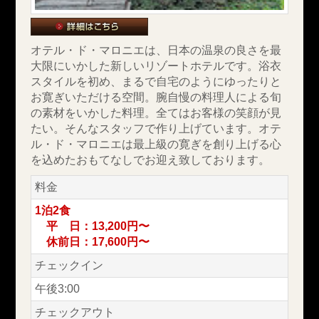
オテル・ド・マロニエは、日本の温泉の良さを最
大限にいかした新しいリゾートホテルです。浴衣
スタイルを初め、まるで自宅のようにゆったりと
お寛ぎいただける空間。腕自慢の料理人による旬
の素材をいかした料理。全てはお客様の笑顔が見
たい。そんなスタッフで作り上げています。オテ
ル・ド・マロニエは最上級の寛ぎを創り上げる心
を込めたおもてなしでお迎え致しております。
料金
1泊2食
平 日：13,200円〜
休前日：17,600円〜
チェックイン
午後3:00
チェックアウト