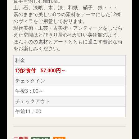
食事を愉しむ離れ宿。
土、石、漆喰、木、漆、和紙、硝子、鉄・・・
素のままで美しい8つの素材をテーマにした12棟
のヴィラをご用意しております。
現代美術・工芸・古美術・アンティークをしつら
えた空間はとびきり居心地が良い美術館のよう。
ほんものの素材とアートとともに過ごす贅沢な時
をお楽しみください。
料金
1泊2食付 57,000円～
チェックイン
午後3：00～
チェックアウト
午前11：00