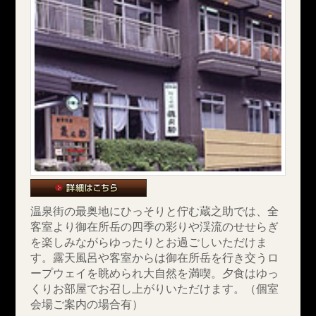
温泉街の最奥地にひっそりと佇む蔵之助では、全
客室より御在所岳の四季の彩りや渓流のせせらぎ
を楽しみながらゆったりとお過ごしいただけま
す。露天風呂や客室からは御在所岳を行き交うロ
ープウェイを眺められ大自然を満喫。夕食はゆっ
くりお部屋でお召し上がりいただけます。（個室
会場ご案内の場合有）