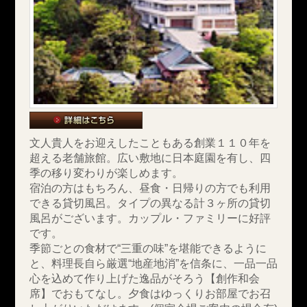
文人貴人をお迎えしたこともある創業１１０年を
超える老舗旅館。広い敷地に日本庭園を有し、四
季の移り変わりが楽しめます。
宿泊の方はもちろん、昼食・日帰りの方でも利用
できる貸切風呂。
タイプの異なる計３ヶ所の貸切
風呂がございます。カップル・ファミリーに好評
です。
季節ごとの食材で“三重の味”を堪能できるように
と、料理長自ら厳選“地産地消”を信条に、一品一品
心を込めて作り上げた逸品がそろう【創作和会
席】でおもてなし。夕食はゆっくりお部屋でお召