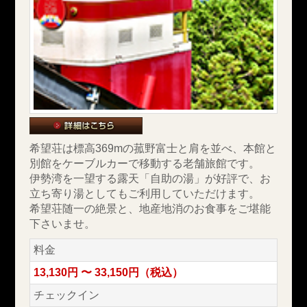
希望荘は標高369mの菰野富士と肩を並べ、本館と
別館をケーブルカーで移動する老舗旅館です。
伊勢湾を一望する露天「自助の湯」が好評で、お
立ち寄り湯としてもご利用していただけます。
希望荘随一の絶景と、地産地消のお食事をご堪能
下さいませ。
料金
13,130円 〜 33,150円（税込）
チェックイン