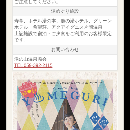
ご注意してください。
湯めぐり施設
寿亭、ホテル湯の本、鹿の湯ホテル、グリーン
ホテル、希望荘、
アクアイグニス片岡温泉
上記施設で宿泊・ご夕食をご利用のお客様限定
です。
お問い合わせ
湯の山温泉協会
TEL 059-392-2115