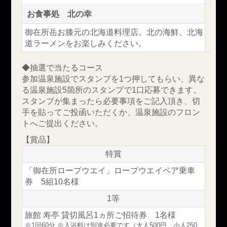
お食事処 北の幸
御在所岳お膝元の北海道料理店。北の海鮮、北海
道ラーメンをお楽しみください。
◆抽選で当たるコース
参加温泉施設でスタンプを1つ押してもらい、異な
る温泉施設5箇所のスタンプで1口応募できます。
スタンプが集まったら必要事項をご記入頂き、切
手を貼ってご投函いただくか、温泉施設のフロン
トへご提出ください。
【賞品】
特賞
「御在所ロープウエイ」ロープウエイペア乗車
券 5組10名様
1等
旅館 寿亭 貸切風呂1ヵ所ご招待券 1名様
※1回60分 ※入浴料は別途必要です（大人500円、小人250