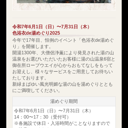
令和7年6月1日（日）〜7月31日（木）
色浴衣de湯めぐり2025
今年で17年目、恒例のイベント「色浴衣de湯めぐ
り」を開催します。
開湯1300年、大僧侶浄薫により発見された湯の山
温泉をお選びいただいたお客様に
湯の山温泉6宿と
御在所ロープウエイが心からおもてなしをもって
お迎えし、
様々なサービスをご用意してお待ちい
たしております。
新緑まばゆい風光明媚な湯の山を湯めぐりととも
にご満喫してください。
湯めぐり期間
令和7年6月1日（日）〜7月31日（木）
14：00〜17：30（受付可）
※各施設で休日・入浴時間がことなりますので