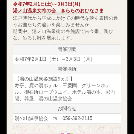
令和7年2月1日(土)～3月3日(月)
湯ノ山温泉女将の会 きららのおひなさま
江戸時代から平成にかけての時代を映す表情の違
うお雛たちの違いを楽しみませんか。
期間中、湯ノ山温泉街の各施設で古今雛、陶び
な、吊るし雛を展示します。
開催期間
令和7年2月1日（土）～3月3日（月）
開催場所
【湯の山温泉各施設9ヵ所】
寿亭、鹿の湯ホテル、三慶園、グリーンホテ
ル、御在所ロープウエイ、ホテル湯の本、彩向
陽、器屋、湯の山温泉協会
お問合せ
湯の山温泉協会 ℡ 059-392-2115