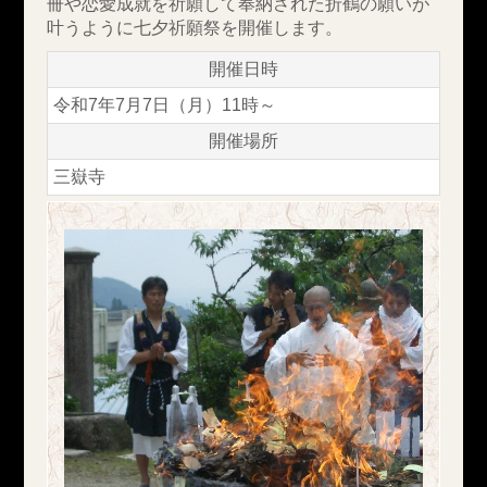
冊や恋愛成就を祈願して奉納された折鶴の願いが
叶うように七夕祈願祭を開催します。
開催日時
令和7年7月7日（月）11時～
開催場所
三嶽寺