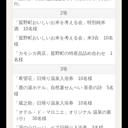
円）
2等
「菰野町おいしいお米を考える会」特別純米
酒 10名様
「菰野町おいしいお米を考える会」米3合 10名
様
「カモシカ商店」菰野町の特産品詰め合わせ 1
名様
3等
「希望荘」日帰り温泉入浴券 10名様
「鹿の湯ホテル」自然薯せんべい 茶茶の詩 5名
様
「蔵之助」日帰り温泉入浴券 10名様
「オテル・ド・マロニエ」オリジナル 温泉の素
（小） 30名様
「湯の山ロッジ」ペア日帰り入浴券 3名様