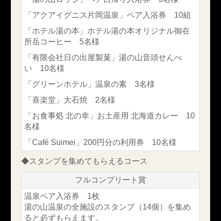
「アクアイグニス片岡温泉」ペア入浴券 10組
「ホテル湯の本」ホテル湯の本オリジナル御在
所岳コーヒー 5名様
「有限会社日の出屋製菓」湯の山音頭せんべ
い 10名様
「グリーンホテル」温泉の素 3名様
「喜楽堂」大石焼 2名様
「お食事処 北の幸」お土産用 北海道カレー 10
名様
「Café Suimei」200円分の利用券 10名様
◆スタンプを集めてもらえるコース
フルコンプリート賞
温泉ペア入浴券 1枚
湯の山温泉の全施設のスタンプ（14個）を集め
ると必ずもらえます。