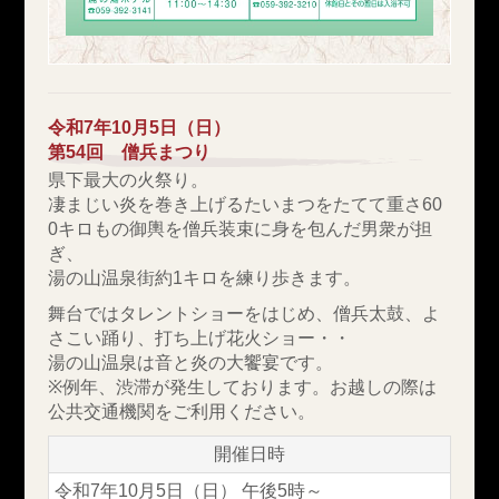
令和7年10月5日（日）
第54回 僧兵まつり
県下最大の火祭り。
凄まじい炎を巻き上げるたいまつをたてて重さ60
0キロもの御輿を僧兵装束に身を包んだ男衆が担
ぎ、
湯の山温泉街約1キロを練り歩きます。
舞台ではタレントショーをはじめ、僧兵太鼓、よ
さこい踊り、打ち上げ花火ショー・・
湯の山温泉は音と炎の大饗宴です。
※例年、渋滞が発生しております。お越しの際は
公共交通機関をご利用ください。
開催日時
令和7年10月5日（日） 午後5時～