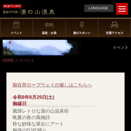
t
LANGUAGE
o
g
g
l
イベント
温泉・お宿
遊びスポット
交通アクセス
e
n
a
v
HOME
>
イベント
i
g
a
t
御在所ロープウェイの催しはこちらへ
i
o
令和8年8月29日(土)
n
御縁日
風情レトロな湯の山温泉街
晩夏の夜の風物詩
粋な妙味な屋台にアート
魅惑のDJ盆踊り。