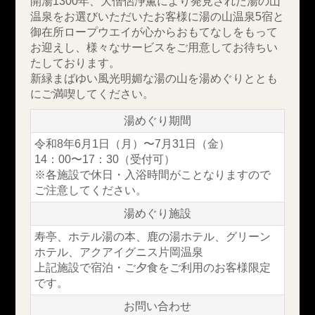
開湯1300年、大僧侶浄薫により発見された湯の山
温泉をお選びいただいたお客様に
湯の山温泉5宿と
御在所ロープウエイが心からおもてなしをもって
お迎えし、
様々なサービスをご用意してお待ちい
たしております。
新緑まばゆい風光明媚な湯の山を湯めぐりととも
にご満喫してください。
湯めぐり期間
令和8年6月1日（月）〜7月31日（金）
14：00〜17：30（受付可）
※各施設で休日・入浴時間がことなりますので
ご注意してください。
湯めぐり施設
寿亭、ホテル湯の本、鹿の湯ホテル、グリーン
ホテル、
アクアイグニス片岡温泉
上記施設で宿泊・ご夕食をご利用のお客様限定
です。
お問い合わせ