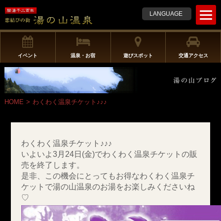
t
LANGUAGE
o
g
g
l
イベント
温泉・お宿
遊びスポット
交通アクセス
e
n
a
v
HOME
>
わくわく温泉チケット♪♪♪
i
g
a
t
わくわく温泉チケット♪♪♪
i
いよいよ3月24日(金)でわくわく温泉チケットの販
o
売を終了します。
n
是非、この機会にとってもお得なわくわく温泉チ
ケットで湯の山温泉のお湯をお楽しみくださいね
♡