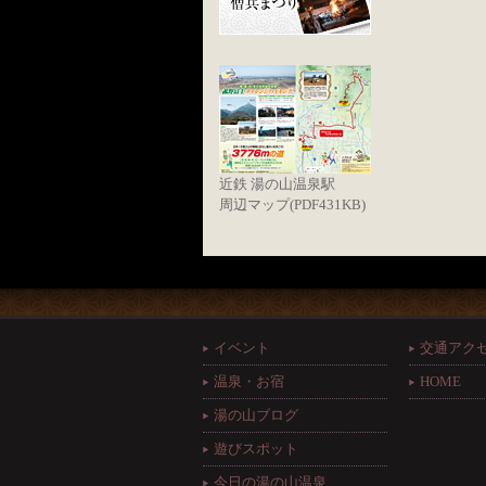
近鉄 湯の山温泉駅
周辺マップ(PDF431KB)
イベント
交通アク
温泉・お宿
HOME
湯の山ブログ
遊びスポット
今日の湯の山温泉