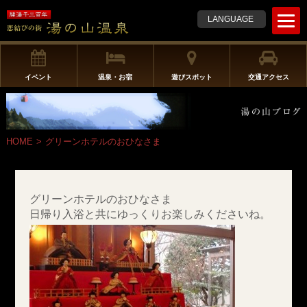
t
LANGUAGE
o
g
g
l
イベント
温泉・お宿
遊びスポット
交通アクセス
e
n
a
v
HOME
>
グリーンホテルのおひなさま
i
g
a
t
グリーンホテルのおひなさま
i
日帰り入浴と共にゆっくりお楽しみくださいね。
o
n