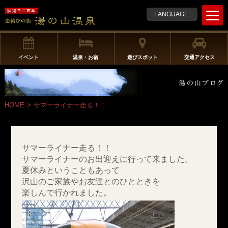
t
LANGUAGE
o
g
g
l
イベント
温泉・お宿
遊びスポット
交通アクセス
e
n
a
v
HOME
>
サマーライナー走る！！
i
g
a
t
サマーライナー走る！！
i
サマーライナーのお出迎えに行って来ました。
o
夏休みということもあって
n
沢山のご家族やお友達とのひとときを
楽しんで行かれました。