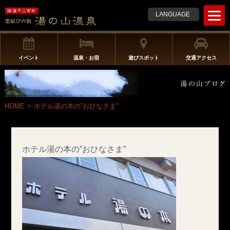
t
LANGUAGE
o
g
g
l
イベント
温泉・お宿
遊びスポット
交通アクセス
e
n
a
v
HOME
>
ホテル湯の本の”おひなさま”
i
g
a
t
ホテル湯の本の”おひなさま”
i
o
n