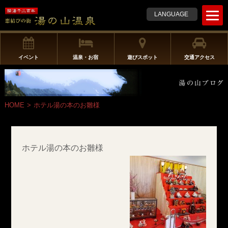
t
LANGUAGE
o
g
g
l
イベント
温泉・お宿
遊びスポット
交通アクセス
e
n
a
v
HOME
>
ホテル湯の本のお雛様
i
g
a
t
ホテル湯の本のお雛様
i
o
n