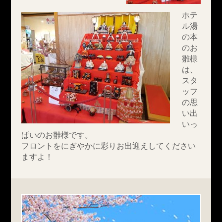
ホテ
ル湯
の本
のお
雛様
は、
スタ
ッフ
の思
い出
いっ
ぱいのお雛様です。
フロントをにぎやかに彩りお出迎えしてください
ますよ！