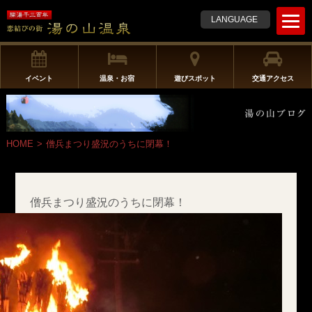
t
LANGUAGE
o
g
g
l
イベント
温泉・お宿
遊びスポット
交通アクセス
e
n
a
v
HOME
>
僧兵まつり盛況のうちに閉幕！
i
g
a
t
僧兵まつり盛況のうちに閉幕！
i
o
n