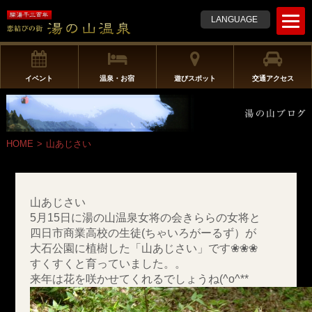
t
LANGUAGE
o
g
g
l
イベント
温泉・お宿
遊びスポット
交通アクセス
e
n
a
v
HOME
>
山あじさい
i
g
a
t
山あじさい
i
5月15日に湯の山温泉女将の会きららの女将と
o
四日市商業高校の生徒(ちゃいろがーるず）が
n
大石公園に植樹した「山あじさい」です❀❀❀
すくすくと育っていました。。
来年は花を咲かせてくれるでしょうね(^o^**