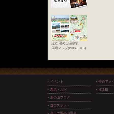
近鉄 湯の山温泉駅
周辺マップ(PDF431KB)
イベント
交通アク
温泉・お宿
HOME
湯の山ブログ
遊びスポット
今日の湯の山温泉