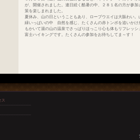
が、開催されました。連日続く酷暑の中、２８１名の方が参加
策を楽しまれました。
夏休み、山の日ということもあり、ロープウエイは大賑わい。
緑いっぱいの中 自然を感じ、たくさんの赤トンボを追いかけ
もかいて湯の山の温泉でさっぱりほっこり心も体もリフレッシ
富士ハイキングです。たくさんの参加をお待ちしてま～す！
セス