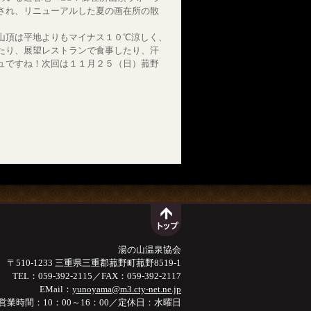
され、リニューアルした夏の画在所の散
山頂は平地よりもマイナス１０℃涼しく、
たり、展望レストランで食事したり、汗
ュですね！次回は１１月２５（日）菰野
湯の山温泉協会
〒510-1233 三重県三重郡菰野町菰野8519-1
TEL：059-392-2115／FAX：059-392-2117
EMail：
yunoyama@m3.cty-net.ne.jp
営業時間：10：00～16：00／定休日：水曜日