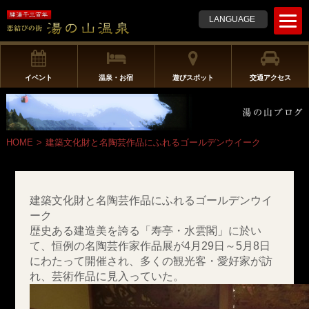
t
LANGUAGE
o
g
g
l
イベント
温泉・お宿
遊びスポット
交通アクセス
e
n
a
v
HOME
>
建築文化財と名陶芸作品にふれるゴールデンウイーク
i
g
a
t
建築文化財と名陶芸作品にふれるゴールデンウイ
i
ーク
o
歴史ある建造美を誇る「寿亭・水雲閣」に於い
n
て、恒例の名陶芸作家作品展が4月29日～5月8日
にわたって開催され、多くの観光客・愛好家が訪
れ、芸術作品に見入っていた。