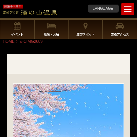
t
LANGUAGE
o
g
g
l
イベント
温泉・お宿
遊びスポット
交通アクセス
e
HOME
>
s-CIMG2609
n
a
v
i
g
a
t
i
o
n