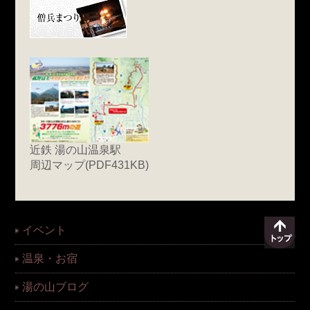
近鉄 湯の山温泉駅
周辺マップ(PDF431KB)
イベント
温泉・お宿
湯の山ブログ