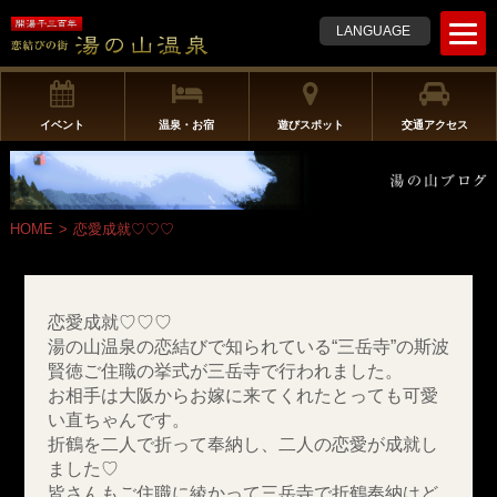
t
LANGUAGE
o
g
g
l
イベント
温泉・お宿
遊びスポット
交通アクセス
e
n
a
v
HOME
>
恋愛成就♡♡♡
i
g
a
t
恋愛成就♡♡♡
i
湯の山温泉の恋結びで知られている“三岳寺”の斯波
o
賢徳ご住職の挙式が三岳寺で行われました。
n
お相手は大阪からお嫁に来てくれたとっても可愛
い直ちゃんです。
折鶴を二人で折って奉納し、二人の恋愛が成就し
ました♡
皆さんもご住職に綾かって三岳寺で折鶴奉納はど