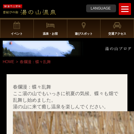
t
LANGUAGE
o
g
g
l
イベント
温泉・お宿
遊びスポット
交通アクセス
e
n
a
v
HOME
>
春爛漫：蝶々乱舞
i
g
a
t
春爛漫：蝶々乱舞
i
ここ湯の山でもいっきに初夏の気候、蝶々も畑で
o
乱舞し始めました。
n
湯の山に来て癒し温泉を楽しんでください。