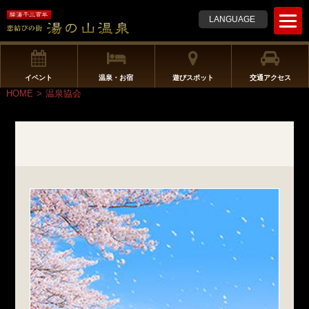
t
LANGUAGE
o
g
g
l
イベント
温泉・お宿
遊びスポット
交通アクセス
e
HOME
>
温泉協会
n
a
v
i
g
a
t
i
o
n