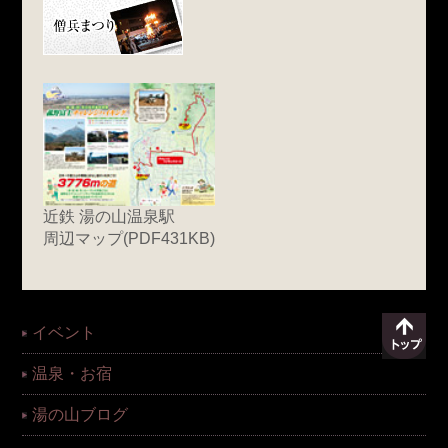
近鉄 湯の山温泉駅
周辺マップ(PDF431KB)
イベント
温泉・お宿
湯の山ブログ