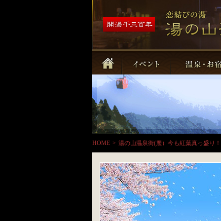
HOME
>
湯の山温泉街(麓）今も紅葉真っ盛り！