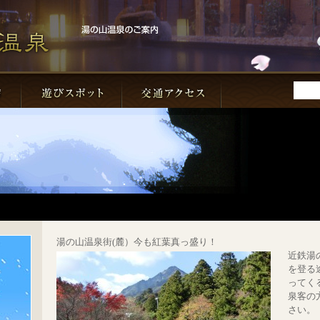
湯の山温泉街(麓）今も紅葉真っ盛り！
近鉄湯
を登る
ってく
泉客の
さい。