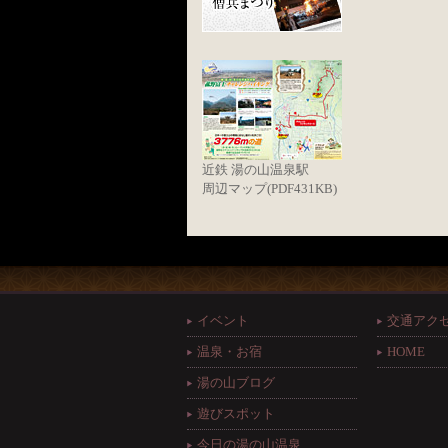
近鉄 湯の山温泉駅
周辺マップ(PDF431KB)
イベント
交通アク
温泉・お宿
HOME
湯の山ブログ
遊びスポット
今日の湯の山温泉