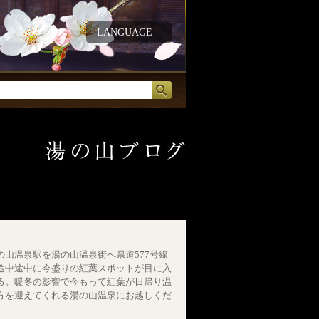
LANGUAGE
の山温泉駅を湯の山温泉街へ県道577号線
途中途中に今盛りの紅葉スポットが目に入
る。暖冬の影響で今もって紅葉が日帰り温
方を迎えてくれる湯の山温泉にお越しくだ