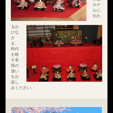
ホテ
ルに
伝わ
るお
ひな
さ
ま。
時代
を映
す表
情の
違い
をお
楽し
みください。