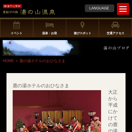
t
LANGUAGE
o
g
g
l
イベント
温泉・お宿
遊びスポット
交通アクセス
e
n
a
v
HOME
>
鹿の湯ホテルのおひなさま
i
g
a
t
鹿の湯ホテルのおひなさま
i
大正
o
から
n
平成
にか
けて
の鹿
の湯