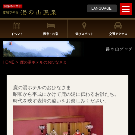
t
LANGUAGE
o
g
g
l
イベント
温泉・お宿
遊びスポット
交通アクセス
e
n
a
v
HOME
>
鹿の湯ホテルのおひなさま
i
g
a
t
鹿の湯ホテルのおひなさま
i
昭和から平成にかけて鹿の湯に伝わるお雛たち。
o
時代を映す表情の違いをお楽しみください。
n