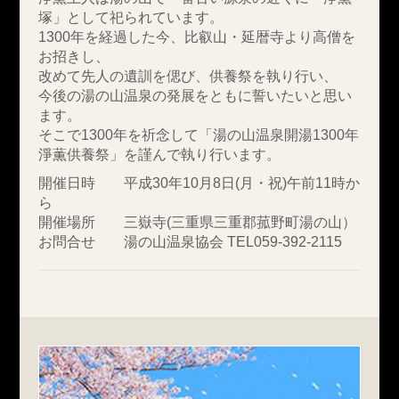
塚」として祀られています。
1300年を経過した今、比叡山・延暦寺より高僧を
お招きし、
改めて先人の遺訓を偲び、供養祭を執り行い、
今後の湯の山温泉の発展をともに誓いたいと思い
ます。
そこで1300年を祈念して「湯の山温泉開湯1300年
淨薫供養祭」を謹んで執り行います。
開催日時
平成30年10月8日(月・祝)午前11時か
ら
開催場所
三嶽寺(三重県三重郡菰野町湯の山）
お問合せ
湯の山温泉協会 TEL059-392-2115