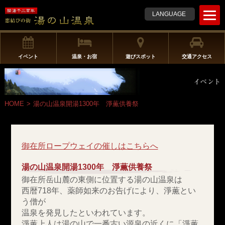
t
LANGUAGE
o
g
g
l
イベント
温泉・お宿
遊びスポット
交通アクセス
e
n
a
v
HOME
>
湯の山温泉開湯1300年 淨薫供養祭
i
g
a
t
御在所ロープウェイの催しはこちらへ
i
o
湯の山温泉開湯1300年 淨薫供養祭
n
御在所岳山麓の東側に位置する湯の山温泉は
西暦718年、薬師如来のお告げにより、淨薫とい
う僧が
温泉を発見したといわれています。
淨薫上人は湯の山で一番古い源泉の近くに「淨薫