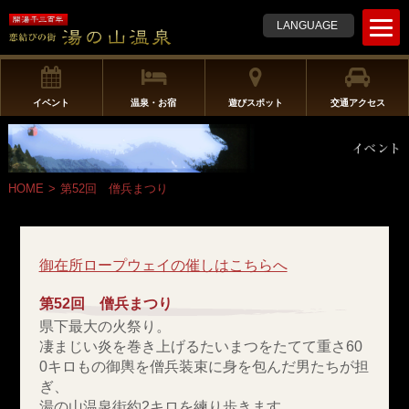
t
LANGUAGE
o
g
g
l
イベント
温泉・お宿
遊びスポット
交通アクセス
e
n
a
v
HOME
>
第52回 僧兵まつり
i
g
a
t
御在所ロープウェイの催しはこちらへ
i
o
第52回 僧兵まつり
n
県下最大の火祭り。
凄まじい炎を巻き上げるたいまつをたてて重さ60
0キロもの御輿を僧兵装束に身を包んだ男たちが担
ぎ、
湯の山温泉街約2キロを練り歩きます。