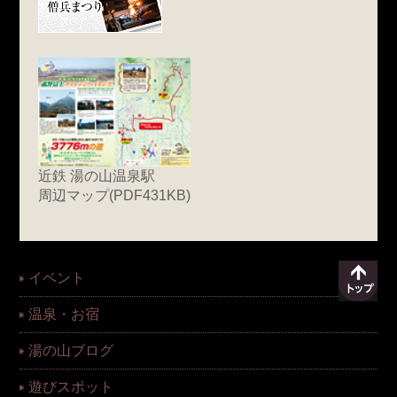
近鉄 湯の山温泉駅
周辺マップ(PDF431KB)
イベント
温泉・お宿
湯の山ブログ
遊びスポット