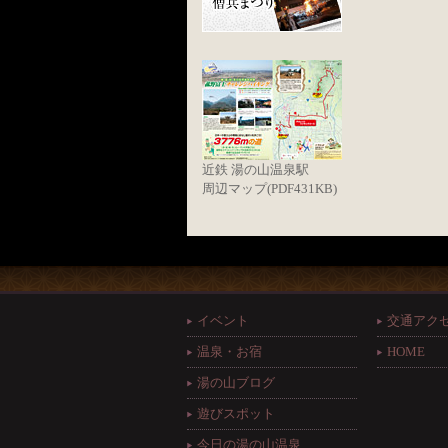
近鉄 湯の山温泉駅
周辺マップ(PDF431KB)
イベント
交通アク
温泉・お宿
HOME
湯の山ブログ
遊びスポット
今日の湯の山温泉