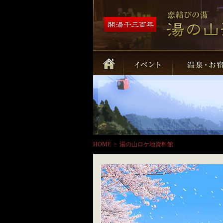
HOME
>
湯の山ロケ地資料館