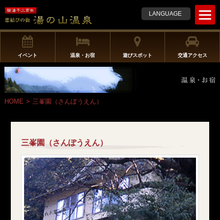
t
LANGUAGE
o
g
g
l
イベント
温泉・お宿
遊びスポット
交通アクセス
e
n
a
v
HOME
>
三峯園（さんぽうえん）
i
g
a
t
三峯園（さんぽうえん）
i
o
n