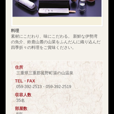
料理
素材にこだわり、味にこだわる。 新鮮な伊勢湾
の魚介、鈴鹿山麓の山菜をふんだんに織り込んだ
四季折々の料理をご賞味ください。
住所
三重県三重郡菰野町湯の山温泉
TEL・FAX
059-392-2513・059-392-2519
収容人数
35名
部屋数