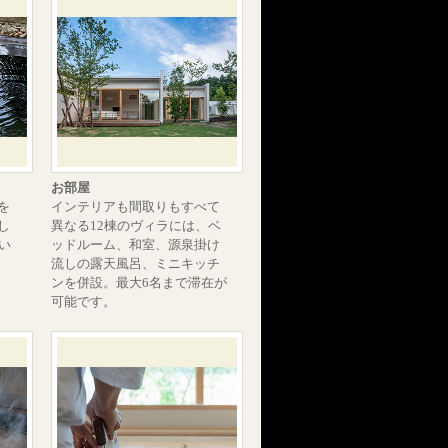
お部屋
を
インテリアも間取りもすべて
し
異なる12棟のヴィラには、ベ
い
ッドルーム、和室、源泉掛け
流しの露天風呂、ミニキッチ
ンを併設。最大6名まで滞在が
可能です。