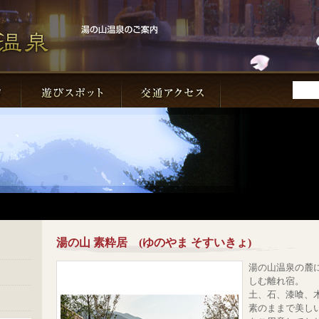
湯の山 素粋居 (ゆのやま そすいきょ)
湯の山温泉の麓
しむ離れ宿。
土、石、漆喰、
素のままで美しい