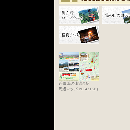
近鉄 湯の山温泉駅
周辺マップ(PDF431KB)