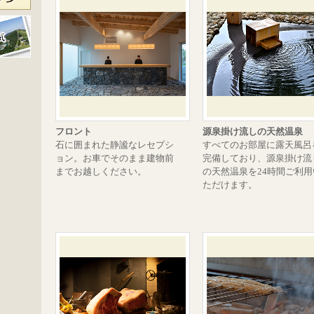
フロント
源泉掛け流しの天然温泉
石に囲まれた静謐なレセプシ
すべてのお部屋に露天風呂
ョン。お車でそのまま建物前
完備しており、源泉掛け流
までお越しください。
の天然温泉を24時間ご利用
ただけます。