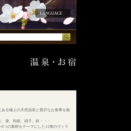
LANGUAGE
にある極上の天然温泉と贅沢なお食事を愉
木、漆、和紙、硝子、鉄・・・
8つの素材をテーマにした12棟のヴィラ