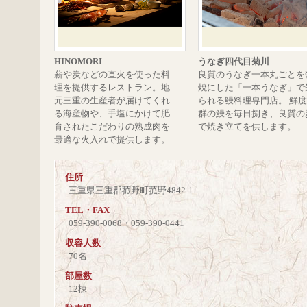
HINOMORI
うなぎ四代目菊川
薪や炭などの直火を使った料
良質のうなぎ一本丸ごとを
理を提供するレストラン。地
焼にした「一本うなぎ」で
元三重の生産者が届けてくれ
られる鰻料理専門店。 鮮
る海産物や、手塩にかけて肥
群の鰻を毎日捌き、良質の
育されたこだわりの熟成肉を
で焼き立てを供します。
最適な火入れで提供します。
住所
三重県三重郡菰野町菰野4842-1
TEL・FAX
059-390-0068・059-390-0441
収容人数
70名
部屋数
12棟