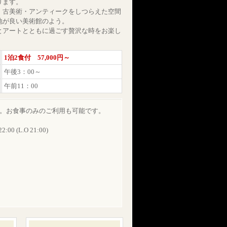
ります。
・古美術・アンティークをしつらえた空間
地が良い美術館のよう。
とアートとともに過ごす贅沢な時をお楽し
1泊2食付 57,000円～
午後3：00～
午前11：00
す。お食事のみのご利用も可能です。
:00 (L.O 21:00)