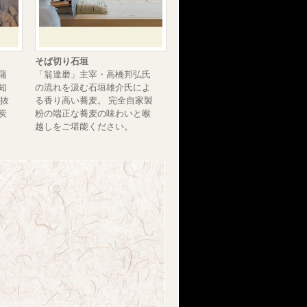
そば切り石垣
蒲
「翁達磨」主宰・高橋邦弘氏
知
の流れを汲む石垣雄介氏によ
度抜
る香り高い蕎麦。 完全自家製
炭
粉の端正な蕎麦の味わいと喉
越しをご堪能ください。