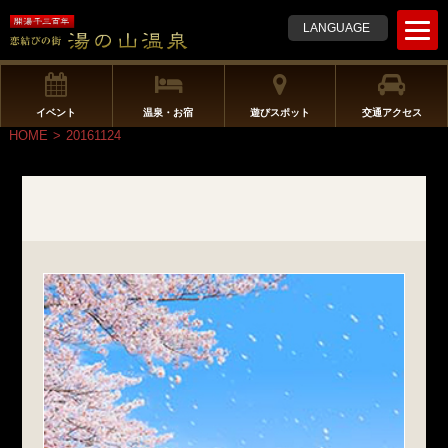
t
LANGUAGE
o
g
g
l
イベント
温泉・お宿
遊びスポット
交通アクセス
e
HOME
>
20161124
n
a
v
i
g
a
t
i
o
n