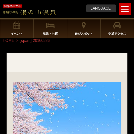
t
LANGUAGE
o
g
g
l
イベント
温泉・お宿
遊びスポット
交通アクセス
e
HOME
>
[spam] 20160326
n
a
v
i
g
a
t
i
o
n