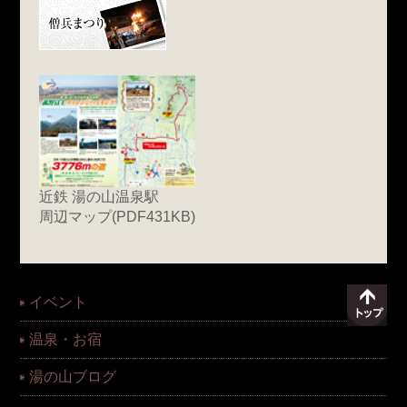
近鉄 湯の山温泉駅
周辺マップ(PDF431KB)
イベント
温泉・お宿
湯の山ブログ