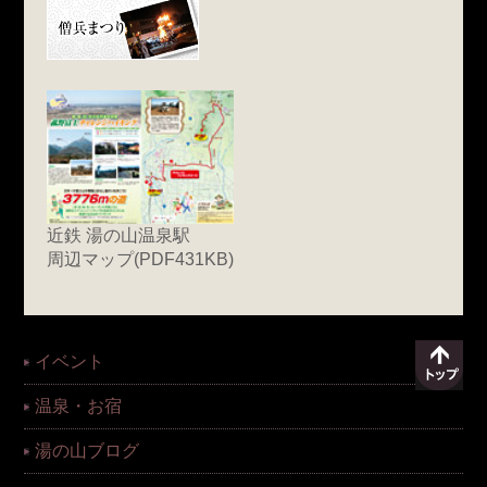
近鉄 湯の山温泉駅
周辺マップ(PDF431KB)
イベント
温泉・お宿
湯の山ブログ