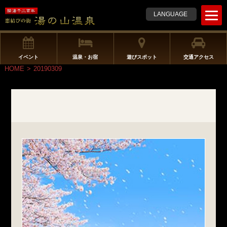
t
LANGUAGE
o
g
g
l
イベント
温泉・お宿
遊びスポット
交通アクセス
e
HOME
>
20190309
n
a
v
i
g
a
t
i
o
n