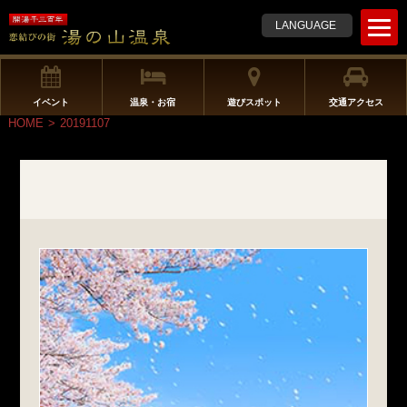
t
LANGUAGE
o
g
g
l
イベント
温泉・お宿
遊びスポット
交通アクセス
e
HOME
>
20191107
n
a
v
i
g
a
t
i
o
n