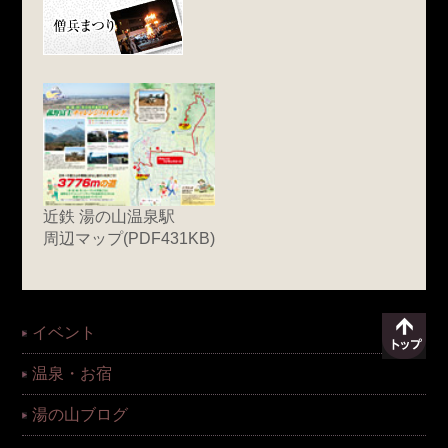
近鉄 湯の山温泉駅
周辺マップ(PDF431KB)
イベント
温泉・お宿
湯の山ブログ