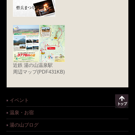
近鉄 湯の山温泉駅
周辺マップ(PDF431KB)
イベント
温泉・お宿
湯の山ブログ