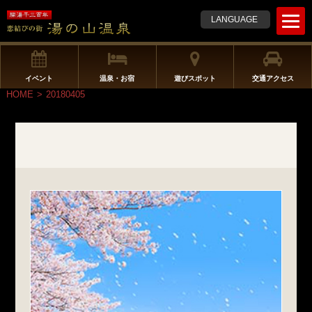
t
LANGUAGE
o
g
g
l
イベント
温泉・お宿
遊びスポット
交通アクセス
e
HOME
>
20180405
n
a
v
i
g
a
t
i
o
n