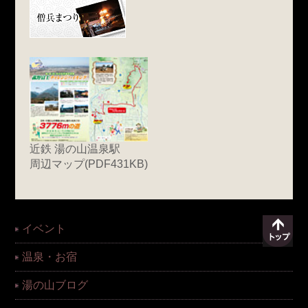
近鉄 湯の山温泉駅
周辺マップ(PDF431KB)
イベント
温泉・お宿
湯の山ブログ