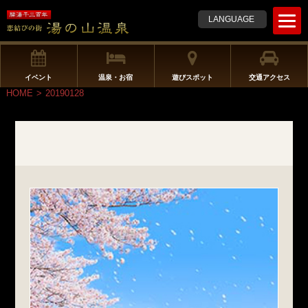
t
LANGUAGE
o
g
g
l
イベント
温泉・お宿
遊びスポット
交通アクセス
e
HOME
>
20190128
n
a
v
i
g
a
t
i
o
n