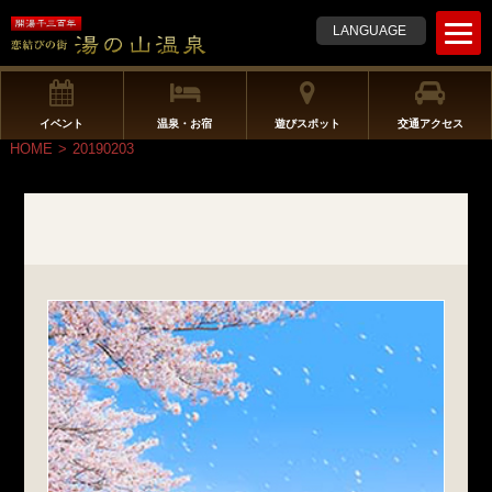
t
LANGUAGE
o
g
g
l
イベント
温泉・お宿
遊びスポット
交通アクセス
e
HOME
>
20190203
n
a
v
i
g
a
t
i
o
n