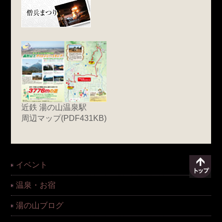
近鉄 湯の山温泉駅
周辺マップ(PDF431KB)
イベント
温泉・お宿
湯の山ブログ