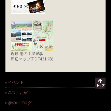
近鉄 湯の山温泉駅
周辺マップ(PDF431KB)
イベント
温泉・お宿
湯の山ブログ