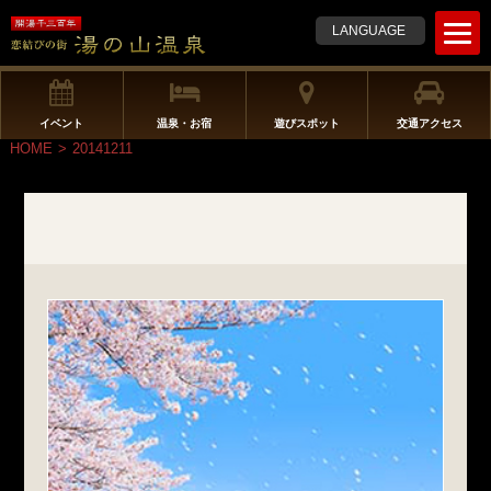
t
LANGUAGE
o
g
g
l
イベント
温泉・お宿
遊びスポット
交通アクセス
e
HOME
>
20141211
n
a
v
i
g
a
t
i
o
n