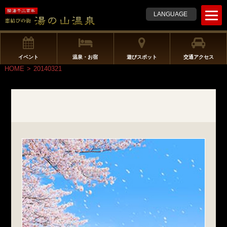
t
LANGUAGE
o
g
g
l
イベント
温泉・お宿
遊びスポット
交通アクセス
e
HOME
>
20140321
n
a
v
i
g
a
t
i
o
n