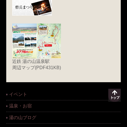
近鉄 湯の山温泉駅
周辺マップ(PDF431KB)
イベント
温泉・お宿
湯の山ブログ