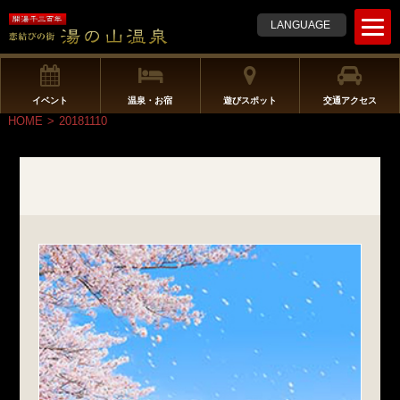
t
LANGUAGE
o
g
g
l
イベント
温泉・お宿
遊びスポット
交通アクセス
e
HOME
>
20181110
n
a
v
i
g
a
t
i
o
n