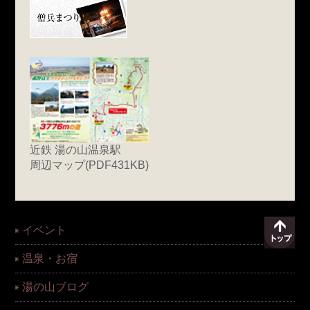
近鉄 湯の山温泉駅
周辺マップ(PDF431KB)
イベント
温泉・お宿
湯の山ブログ