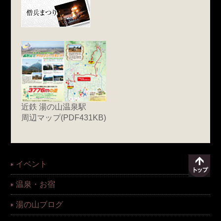
近鉄 湯の山温泉駅
周辺マップ(PDF431KB)
イベント
温泉・お宿
湯の山ブログ