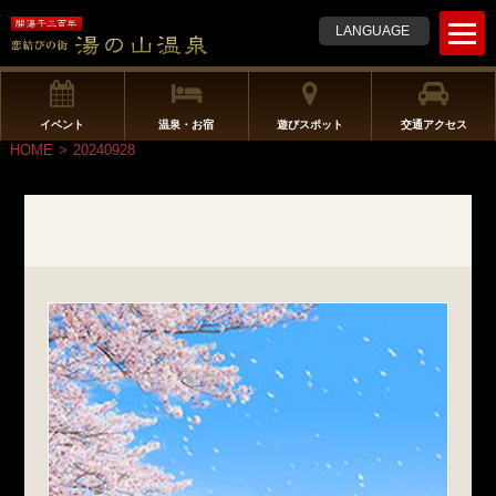
t
LANGUAGE
o
g
g
l
イベント
温泉・お宿
遊びスポット
交通アクセス
e
HOME
>
20240928
n
a
v
i
g
a
t
i
o
n