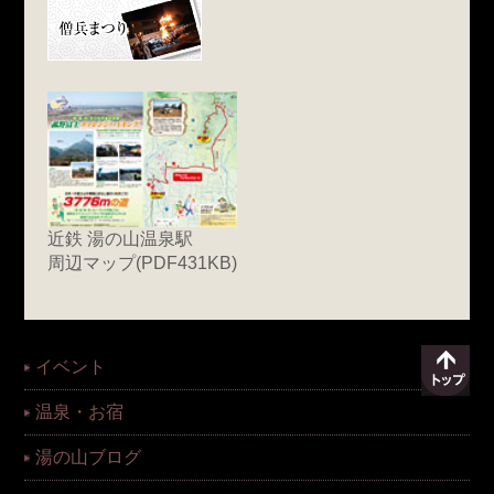
近鉄 湯の山温泉駅
周辺マップ(PDF431KB)
イベント
温泉・お宿
湯の山ブログ