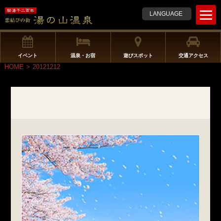
t
LANGUAGE
o
g
g
l
イベント
温泉・お宿
遊びスポット
交通アクセス
e
HOME
>
20121212
n
a
v
i
g
a
t
i
o
n