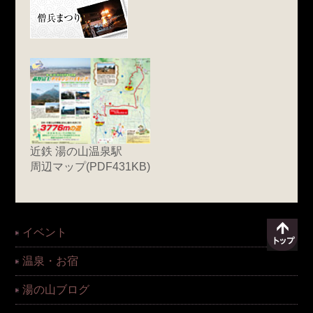
近鉄 湯の山温泉駅
周辺マップ(PDF431KB)
イベント
温泉・お宿
湯の山ブログ