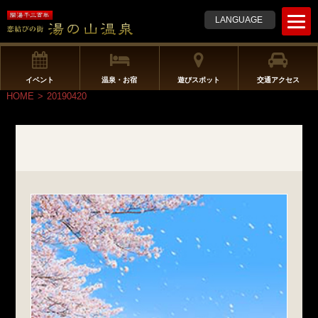
t
LANGUAGE
o
g
g
l
イベント
温泉・お宿
遊びスポット
交通アクセス
e
HOME
>
20190420
n
a
v
i
g
a
t
i
o
n