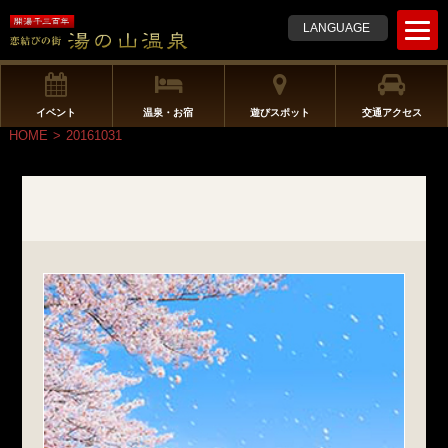
t
LANGUAGE
o
g
g
l
イベント
温泉・お宿
遊びスポット
交通アクセス
e
HOME
>
20161031
n
a
v
i
g
a
t
i
o
n