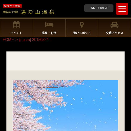
t
LANGUAGE
o
g
g
l
イベント
温泉・お宿
遊びスポット
交通アクセス
e
HOME
>
[spam] 20150324
n
a
v
i
g
a
t
i
o
n