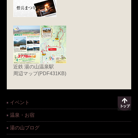
近鉄 湯の山温泉駅
周辺マップ(PDF431KB)
イベント
温泉・お宿
湯の山ブログ