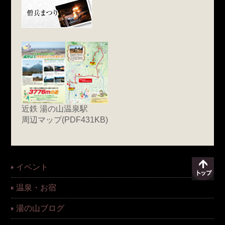
近鉄 湯の山温泉駅
周辺マップ(PDF431KB)
イベント
温泉・お宿
湯の山ブログ