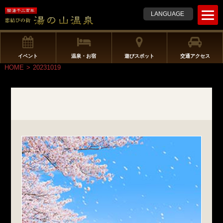
t
LANGUAGE
o
g
g
l
イベント
温泉・お宿
遊びスポット
交通アクセス
e
HOME
>
20231019
n
a
v
i
g
a
t
i
o
n