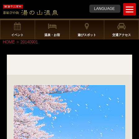
t
LANGUAGE
o
g
g
l
イベント
温泉・お宿
遊びスポット
交通アクセス
e
HOME
>
20140901
n
a
v
i
g
a
t
i
o
n