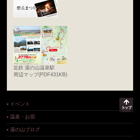
近鉄 湯の山温泉駅
周辺マップ(PDF431KB)
イベント
温泉・お宿
湯の山ブログ