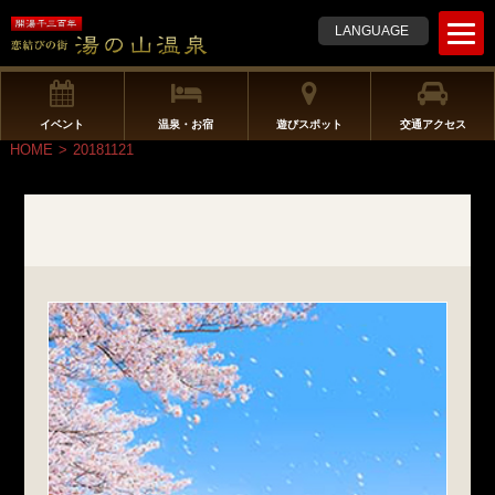
t
LANGUAGE
o
g
g
l
イベント
温泉・お宿
遊びスポット
交通アクセス
e
HOME
>
20181121
n
a
v
i
g
a
t
i
o
n