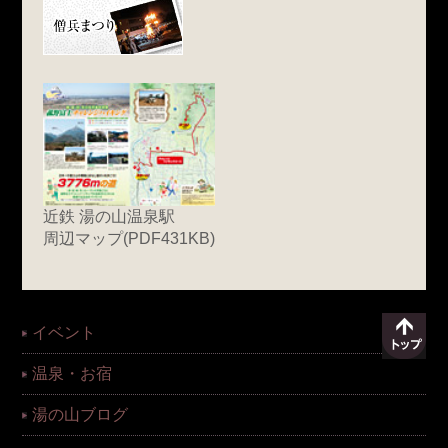
近鉄 湯の山温泉駅
周辺マップ(PDF431KB)
イベント
温泉・お宿
湯の山ブログ