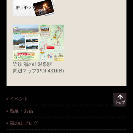
近鉄 湯の山温泉駅
周辺マップ(PDF431KB)
イベント
温泉・お宿
湯の山ブログ