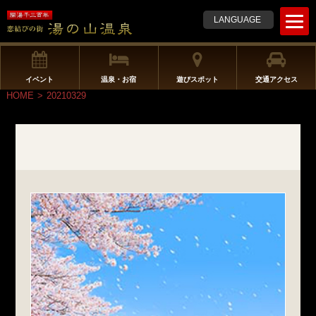
t
LANGUAGE
o
g
g
l
イベント
温泉・お宿
遊びスポット
交通アクセス
e
HOME
>
20210329
n
a
v
i
g
a
t
i
o
n