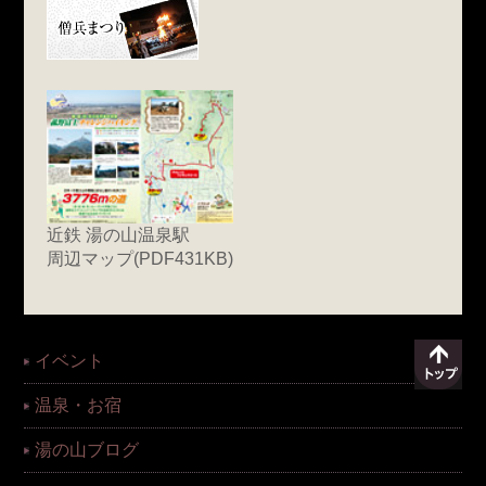
近鉄 湯の山温泉駅
周辺マップ(PDF431KB)
イベント
温泉・お宿
湯の山ブログ