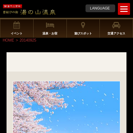
t
LANGUAGE
o
g
g
l
イベント
温泉・お宿
遊びスポット
交通アクセス
e
HOME
>
20140925
n
a
v
i
g
a
t
i
o
n