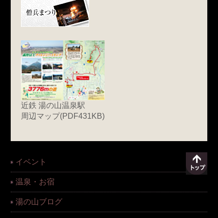
近鉄 湯の山温泉駅
周辺マップ(PDF431KB)
イベント
温泉・お宿
湯の山ブログ