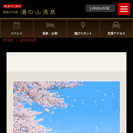
t
LANGUAGE
o
g
g
l
イベント
温泉・お宿
遊びスポット
交通アクセス
e
HOME
>
20200829
n
a
v
i
g
a
t
i
o
n