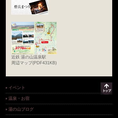
近鉄 湯の山温泉駅
周辺マップ(PDF431KB)
イベント
温泉・お宿
湯の山ブログ