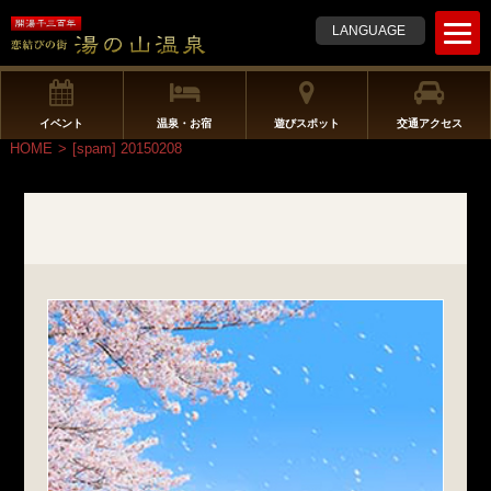
t
LANGUAGE
o
g
g
l
イベント
温泉・お宿
遊びスポット
交通アクセス
e
HOME
>
[spam] 20150208
n
a
v
i
g
a
t
i
o
n