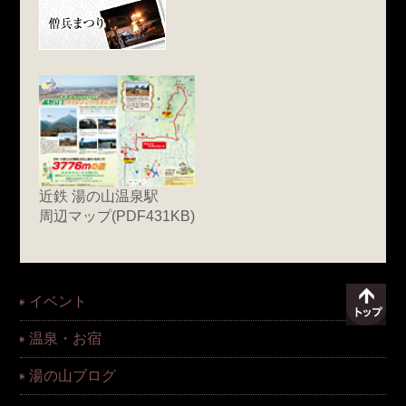
近鉄 湯の山温泉駅
周辺マップ(PDF431KB)
イベント
温泉・お宿
湯の山ブログ