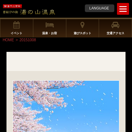
t
LANGUAGE
o
g
g
l
イベント
温泉・お宿
遊びスポット
交通アクセス
e
HOME
>
20151008
n
a
v
i
g
a
t
i
o
n