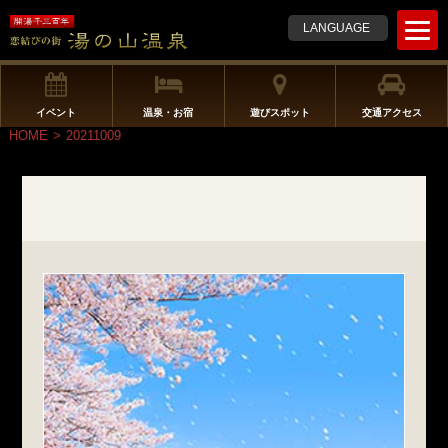
t
LANGUAGE
o
g
g
l
イベント
温泉・お宿
遊びスポット
交通アクセス
e
HOME
>
20211009
n
a
v
i
g
a
t
i
o
n