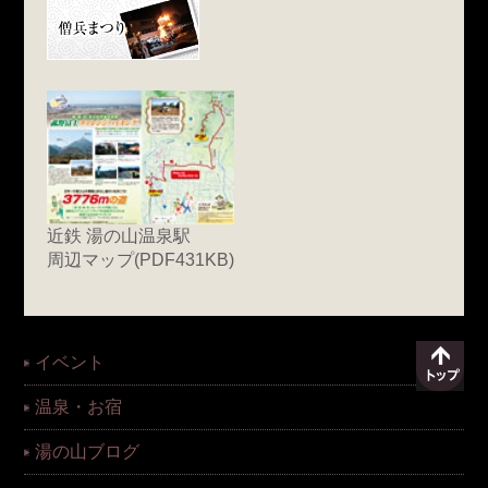
近鉄 湯の山温泉駅
周辺マップ(PDF431KB)
イベント
温泉・お宿
湯の山ブログ